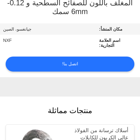
المغلف باللون للصفائح السطحية و 0.12-
الجودة
6mm سمك
اتصل
مكان المنشأ:
جيانغسو، الصين
بنا
اسم العلامة
NXF
التجارية:
أخبار
اتصل بنا!
اطلب
اقتباس
خريطة
منتجات مماثلة
الموقع
أسلاك ترسانة من الفولاذ
سياسة
عالي الكربون للكابلات