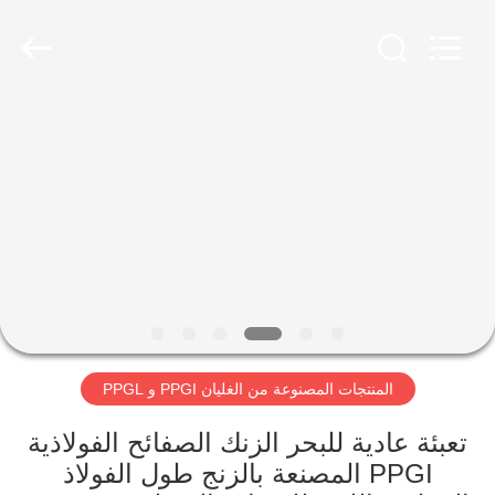
(New
XiFei
(SuZhou)
Business
Co.,Ltd).
All
Rights
Reserved.
المنزل
Developed
by
ECER
المنتجات
عنّا
جولة
في
المنتجات المصنوعة من الغليان PPGI و PPGL
المصنع
تعبئة عادية للبحر الزنك الصفائح الفولاذية
مراقبة
PPGI المصنعة بالزنج طول الفولاذ