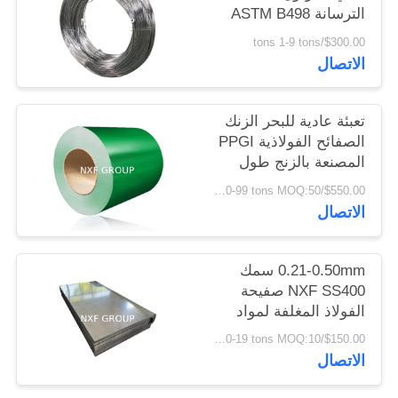
الترسانة ASTM B498
الخصوصية
الغزل الساخن GI
$300.00/tons 1-9 tons
الاتصال
تعبئة عادية للبحر الزنك
الصفائح الفولاذية PPGI
المصنعة بالزنج طول
الفولاذ المغلف باللون
$550.00/tons 50-99 tons MOQ:50 طن
للصفائح السطحية و
الاتصال
0.12-6mm سمك
0.21-0.50mm سمك
NXF SS400 صفيحة
الفولاذ المغلفة لمواد
البناء Z61-Z80 غير مطلية
$150.00/tons 10-19 tons MOQ:10 أطنان
ويمكن تخصيصها
الاتصال