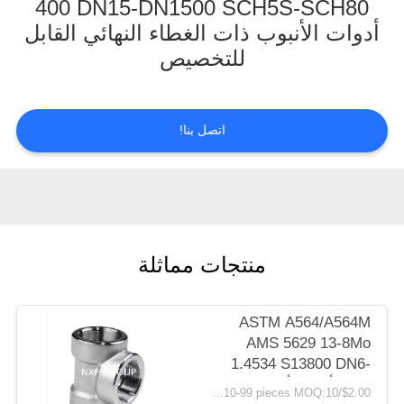
400 DN15-DN1500 SCH5S-SCH80
الجودة
أدوات الأنبوب ذات الغطاء النهائي القابل
للتخصيص
اتصل
بنا
اتصل بنا!
أخبار
اطلب
اقتباس
منتجات مماثلة
خريطة
ASTM A564/A564M
الموقع
AMS 5629 13-8Mo
1.4534 S13800 DN6-
1200 أدوات أنابيب عالية
سياسة
$2.00/pieces 10-99 pieces MOQ:10 قطع