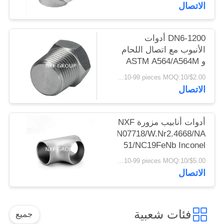
الضغط مع 2000-6000lb
الاتصال
الخصوصية
ضغط الخيط Tee
DN6-1200 أدوات
الأنبوب مع اتصال اللحام
و ASTM A564/A564M
AMS 5629 تقنية صب
$2.00/pieces 10-99 pieces MOQ:10 قطع
الرأس هيكس القياسية
الاتصال
أدوات أنابيب مزورة NXF
GH4169/N07718/W.Nr2.4668/NA
51/NC19FeNb Inconel
718 DN15-DN1200
$5.00/pieces 10-99 pieces MOQ:10 قطع
SCH10-SCH160 خطوط
الاتصال
الأنابيب
فئات شعبية
جميع