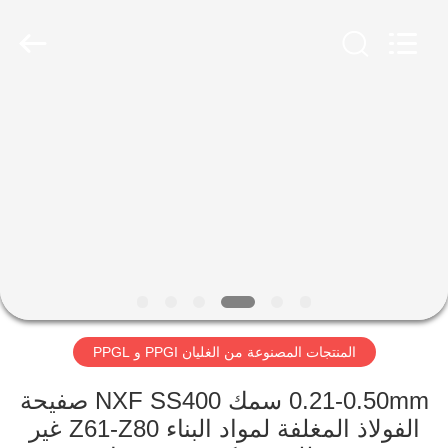
(New
XiFei
(SuZhou)
Business
Co.,Ltd).
All
Rights
Reserved.
المنزل
Developed
by
ECER
المنتجات
عنّا
جولة
في
المنتجات المصنوعة من الغليان PPGI و PPGL
المصنع
0.21-0.50mm سمك NXF SS400 صفيحة
مراقبة
الفولاذ المغلفة لمواد البناء Z61-Z80 غير