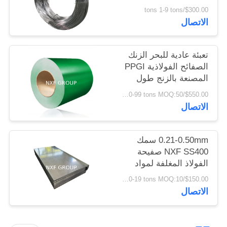
الغزل الساخن GI
الخصوصية
$300.00/tons 1-9 tons
الاتصال
تعبئة عادية للبحر الزنك
الصفائح الفولاذية PPGI
المصنعة بالزنج طول
الفولاذ المغلف باللون
$550.00/tons 50-99 tons MOQ:50 طن
للصفائح السطحية و
الاتصال
0.12-6mm سمك
0.21-0.50mm سمك
NXF SS400 صفيحة
الفولاذ المغلفة لمواد
البناء Z61-Z80 غير مطلية
$150.00/tons 10-19 tons MOQ:10 أطنان
ويمكن تخصيصها
الاتصال