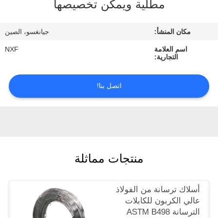
مطلية ويمكن تخصيصها
الجودة
مكان المنشأ:
جيانغسو، الصين
اتصل
اسم العلامة
NXF
بنا
التجارية:
أخبار
اتصل بنا!
اطلب
اقتباس
منتجات مماثلة
خريطة
الموقع
أسلاك ترسانة من الفولاذ
عالي الكربون للكابلات
سياسة
الترسانة ASTM B498