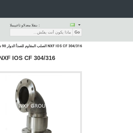
المبيعات والدعم الفنى：
Go
NXF IOS CF 304/316 الصلب المقاوم للصدأ الدوار 90 درجة الدوار الدوار قابلة للتخصيص ل OD 1/2-24 بوصة