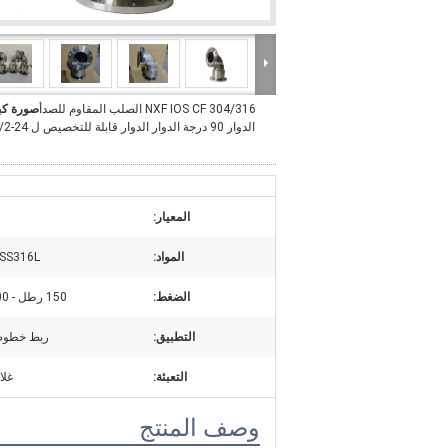
NXF IOS CF 304/316 الصلب المقاوم للصدأ
صورة كب
الدوار 90 درجة الدوار الدوا
المعيار:
O
المواد:
 SS316L
الضغط:
150 رطل - 2500 رطل
التطبيق:
ربط خطوط 
التعبئة:
غل
وصف المنتج