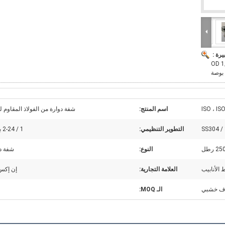
يرة :
ر قابلة للتخصيص ل OD 1/2-24
بوصة
ISO ، IS
اسم المنتج:
شفة دوارة من الفولاذ المقاوم ل
SS304 /
التطوير التنظيمي:
1 / 2-24 بوصة
النوع:
شفة د
الأنابيب
العلامة التجارية:
إن إكس
اف خشبي
الـ MOQ: