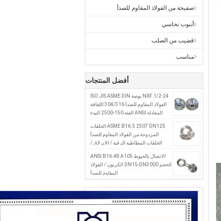
صفيحة من الفولاذ المقاوم للصدأ
أنبوب نحاسي
قضيب من الصلب
مناسب
أفضل المنتجات
NXF 1/2-24 بوصة ISO JIS ASME DIN
الفولاذ المقاوم للصدأ 304/316 اللفافة
المعادلة ANSI الفئة 150-2500 النوع
المنحدر مزور ANSI اللفافة القياسية
ASME B16.5 2507 DN125 الحلقات
المزدوجة من الفولاذ المقاوم للصدأ
الحلقات المطاطية الرقبة / الانزلاق /
العادي / العمياء / الخيط RF فلنج الدرجة
الاتصال بالخيوط ANSI B16.48 A105
2507
الحجم DN15-DN3000 الكربون / الفولاذ
المقاوم للصدأ