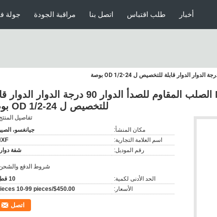
أخبار
طلب اقتباس
اتصل بنا
مراقبة الجودة
جولة ف
NXF IOS CF 304/316 الصلب المقاوم للصدأ الدوار 90 درجة الدوار الد
للتخصيص ل OD 1/2-24 بوصة
تفاصيل المنتج
مكان المنشأ:
جيانغسو، الصي
اسم العلامة التجارية:
NXF
رقم الموديل:
شفة دوار
شروط الدفع والشحن
الحد الأدنى لكمية:
10 قطع
الأسعار:
$450.00/pieces 10-99 pieces
اتصل