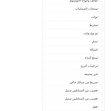
لفائف وألواح الألومنيوم
منتجات الصمامات
بولت
مخرط
يو نوع بولت
بندق
غسالة
منتج البناء
تركيبات أخرى
غير مجمعة
شريط من سبائك خاص
قضيب من الستانلس ستيل
قضيب من الستانلس ستيل
قفل