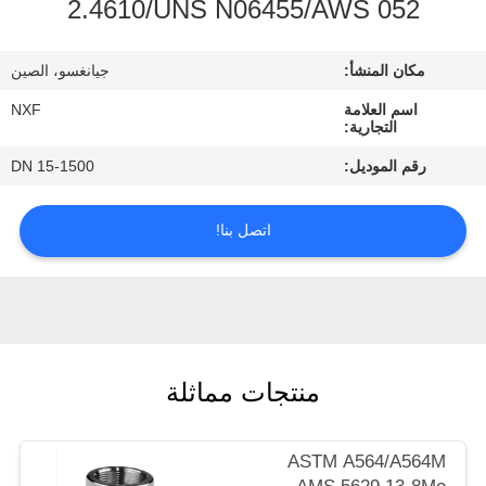
2.4610/UNS N06455/AWS 052
الجودة
مكان المنشأ:
جيانغسو، الصين
اتصل
اسم العلامة
NXF
بنا
التجارية:
رقم الموديل:
DN 15-1500
أخبار
اتصل بنا!
اطلب
اقتباس
خريطة
منتجات مماثلة
الموقع
ASTM A564/A564M
سياسة