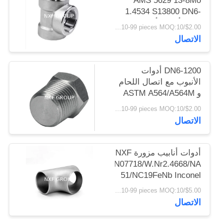
AMS 5629 13-8Mo
الخصوصية
1.4534 S13800 DN6-
1200 أدوات أنابيب عالية
$2.00/pieces 10-99 pieces MOQ:10 قطع
الضغط مع 2000-6000lb
الاتصال
ضغط الخيط Tee
DN6-1200 أدوات
الأنبوب مع اتصال اللحام
و ASTM A564/A564M
AMS 5629 تقنية صب
$2.00/pieces 10-99 pieces MOQ:10 قطع
الرأس هيكس القياسية
الاتصال
أدوات أنابيب مزورة NXF
GH4169/N07718/W.Nr2.4668/NA
51/NC19FeNb Inconel
718 DN15-DN1200
$5.00/pieces 10-99 pieces MOQ:10 قطع
SCH10-SCH160 خطوط
الاتصال
الأنابيب