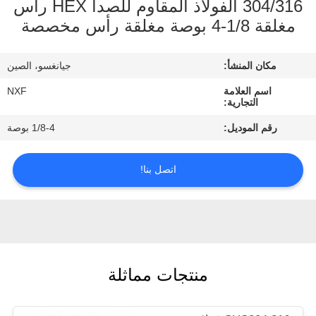
304/316 الفولاذ المقاوم للصدأ HEX رأس
الجودة
اتصل
جيانغسو، الصين
بنا
NXF
أخبار
1/8-4 بوصة
اطلب
اتصل بنا!
اقتباس
خريطة
الموقع
منتجات مماثلة
سياسة