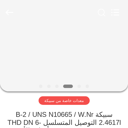
XiFei
(SuZhou)
Business
Co.,Ltd).
All
Rights
Reserved.
Developed
المنزل
by
ECER
المنتجات
عنّا
جولة
في
معدات خاصة من سبيكة
المصنع
سبيكة B-2 / UNS N10665 / W.Nr
مراقبة
2.4617l التوصيل المتسلسل THD DN 6-