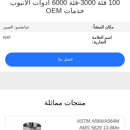
100 فئة 3000-فئة 6000 أدوات الأنبوب
الجودة
خدمات OEM
اتصل
مكان المنشأ:
جيانغسو، الصين
بنا
اسم العلامة
NXF
التجارية:
أخبار
اتصل بنا!
اطلب
اقتباس
خريطة
منتجات مماثلة
الموقع
ASTM A564/A564M
سياسة
AMS 5629 13-8Mo