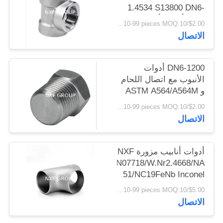
1.4534 S13800 DN6-
الخصوصية
1200 أدوات أنابيب عالية
$2.00/pieces 10-99 pieces MOQ:10 قطع
الضغط مع 2000-6000lb
الاتصال
ضغط الخيط Tee
DN6-1200 أدوات
الأنبوب مع اتصال اللحام
و ASTM A564/A564M
AMS 5629 تقنية صب
$2.00/pieces 10-99 pieces MOQ:10 قطع
الرأس هيكس القياسية
الاتصال
أدوات أنابيب مزورة NXF
GH4169/N07718/W.Nr2.4668/NA
51/NC19FeNb Inconel
718 DN15-DN1200
$5.00/pieces 10-99 pieces MOQ:10 قطع
SCH10-SCH160 خطوط
الاتصال
الأنابيب