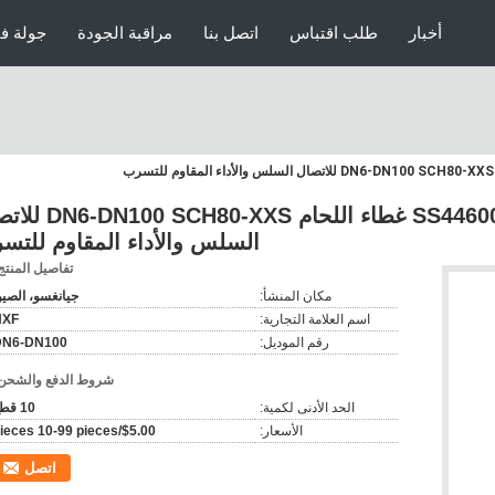
أخبار
طلب اقتباس
اتصل بنا
مراقبة الجودة
جولة ف
SS44600/X10CrAlSi25/H24JS/1.4762 غطاء اللحام 
السلس والأداء المقاوم للتس
تفاصيل المنتج
مكان المنشأ:
جيانغسو، الصي
اسم العلامة التجارية:
NXF
رقم الموديل:
DN6-DN100
شروط الدفع والشحن
الحد الأدنى لكمية:
10 قطع
الأسعار:
$5.00/pieces 10-99 pieces
اتصل