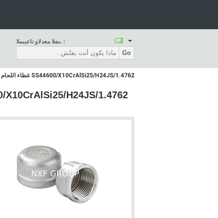
المبيعات والدعم الفنى：
Go
SS44600/X10CrAlSi25/H24JS/1.4762 غطاء اللحام DN6-DN100 SCH80-XXS للاتصال السلس والأداء المقاوم للتسرب