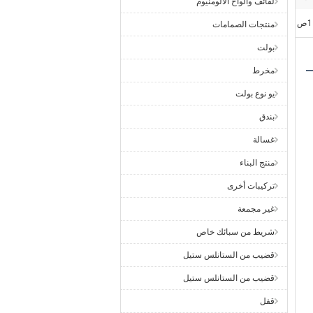
لفائف وألواح الألومنيوم
1ص
منتجات الصمامات
بولت
مخرط
يو نوع بولت
بندق
غسالة
منتج البناء
تركيبات أخرى
غير مجمعة
شريط من سبائك خاص
قضيب من الستانلس ستيل
قضيب من الستانلس ستيل
قفل