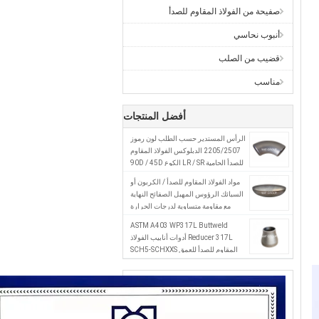
صفيحة من الفولاذ المقاوم للصدأ
أنبوب نحاسي
قضيب من الصلب
مناسب
أفضل المنتجات
الرأس المستدير حسب الطلب لون رموز
2205/2507 الدبلوكس الفولاذ المقاوم
للصدأ الحامية LR / SR الكوع 90D / 45D
التشغيل للصناعة
مواد الفولاذ المقاوم للصدأ / الكربون أو
السبائك الرؤوس المهبل الصفائح النهاية
مع مقاومة متساوية لدرجات الحرارة
القصوى
ASTM A403 WP317L Buttweld
Reducer 317L أدوات أنابيب الفولاذ
المقاوم للصدأ للعمق SCH5-SCHXXS
والاتصال باللحام