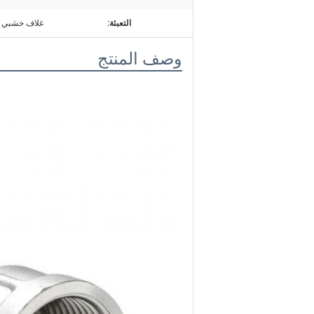
التعبئة:
غلاف خشبي
وصف المنتج