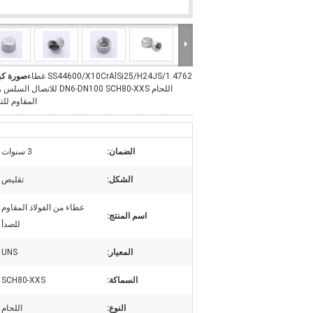
SS44600/X10CrAlSi25/H24JS/1.4762 غطاء
صورة كب
اللحام DN6-DN100 SCH80-XXS للاتصال ال
المقاوم لل
الضمان:
3 سنوات
الشكل:
تقليص
غطاء من الفولاذ المقاوم
اسم المنتج:
للصدأ
المعيار:
UNS
السماكة:
SCH80-XXS
النوع:
اللحام