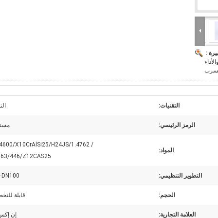
يرة :
سلس والأداء
تسرب
التقنيات:
الت
الرمز الرئيسي:
مستد
4600/X10CrAlSi25/H24JS/1.4762 /
المواد:
763/446/Z12CAS25
التطوير التنظيمي:
-DN100
الحجم:
قابلة للتخ
العلامة التجارية:
إن إكس