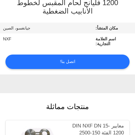
1200 فليانج لحام المقبس لخطوط
الجودة
الأنابيب الضغطية
اتصل
مكان المنشأ:
جيانغسو، الصين
بنا
اسم العلامة
NXF
التجارية:
أخبار
اتصل بنا!
اطلب
اقتباس
خريطة
منتجات مماثلة
الموقع
معايير DIN NXF DN 15-
سياسة
1200 الفئة 150-2500