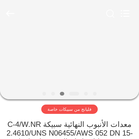
XiFei
(SuZhou)
Business
Co.,Ltd).
All
Rights
Reserved.
Developed
المنزل
by
ECER
المنتجات
عنّا
جولة
في
فليانج من سبيكات خاصة
المصنع
معدات الأنبوب النهائية سبيكة C-4/W.NR
مراقبة
2.4610/UNS N06455/AWS 052 DN 15-