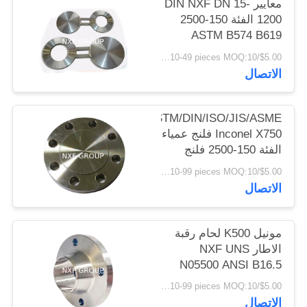
معايير DIN NXF DN 15-
الخصوصية
1200 الفئة 150-2500
ASTM B574 B619
سبيكة C-4/W.NR
$5.00/pieces 10-49 pieces MOQ:10 قطع
2.4610/UNS
الاتصال
N06455/AWS 052
الفراغات الشكل 8
الفراغات
ASTM/DIN/ISO/JIS/ASME
Inconel X750 فلنج عمياء
الفئة 150-2500 فلنج
صفيحة Ni سبيكة ISO
$5.00/pieces 10-99 pieces MOQ:10 قطع
JIS ASME DIN الضغط
الاتصال
150-2500LB
مونيل K500 لحام رقبة
الاطار NXF UNS
N05500 ANSI B16.5
Clas150-2500 الاطار
$5.00/pieces 10-99 pieces MOQ:10 قطع
المقلد ANSI/DIN الاطار
الاتصال