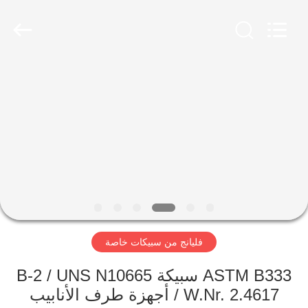
XiFei
(SuZhou)
Business
Co.,Ltd).
All
Rights
Reserved.
Developed
المنزل
by
ECER
المنتجات
عنّا
جولة
في
فليانج من سبيكات خاصة
المصنع
ASTM B333 سبيكة B-2 / UNS N10665
مراقبة
/ W.Nr. 2.4617 أجهزة طرف الأنابيب