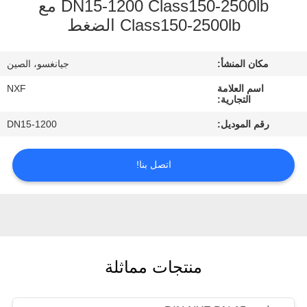
DN15-1200 Class150-2500lb مع
الجودة
Class150-2500lb الضغط
اتصل
مكان المنشأ:
جيانغسو، الصين
بنا
اسم العلامة
NXF
التجارية:
أخبار
رقم الموديل:
DN15-1200
اطلب
اتصل بنا!
اقتباس
خريطة
الموقع
منتجات مماثلة
سياسة