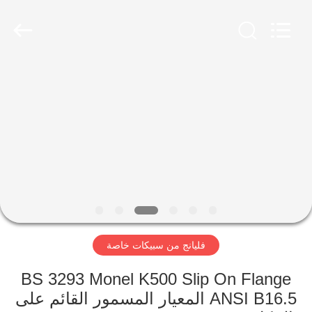
XiFei
(SuZhou)
Business
Co.,Ltd).
All
Rights
Reserved.
Developed
المنزل
by
ECER
المنتجات
عنّا
جولة
في
فليانج من سبيكات خاصة
المصنع
BS 3293 Monel K500 Slip On Flange
مراقبة
ANSI B16.5 المعيار المسمور القائم على