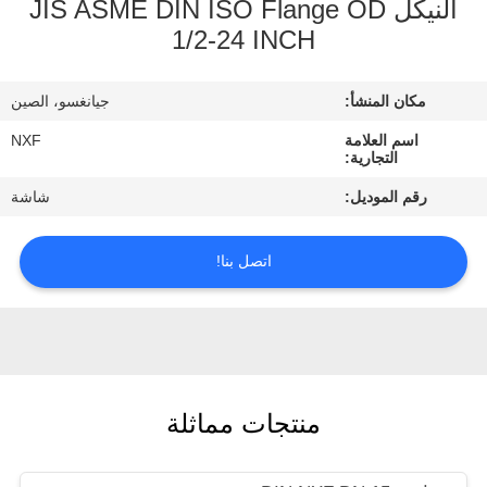
النيكل JIS ASME DIN ISO Flange OD
الجودة
1/2-24 INCH
اتصل
مكان المنشأ:
جيانغسو، الصين
بنا
اسم العلامة
NXF
التجارية:
أخبار
رقم الموديل:
شاشة
اطلب
اتصل بنا!
اقتباس
خريطة
الموقع
منتجات مماثلة
سياسة