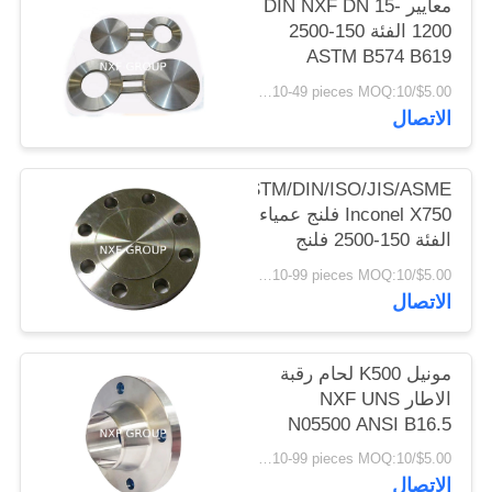
معايير DIN NXF DN 15-
الخصوصية
1200 الفئة 150-2500
ASTM B574 B619
سبيكة C-4/W.NR
$5.00/pieces 10-49 pieces MOQ:10 قطع
2.4610/UNS
الاتصال
N06455/AWS 052
الفراغات الشكل 8
الفراغات
ASTM/DIN/ISO/JIS/ASME
Inconel X750 فلنج عمياء
الفئة 150-2500 فلنج
صفيحة Ni سبيكة ISO
$5.00/pieces 10-99 pieces MOQ:10 قطع
JIS ASME DIN الضغط
الاتصال
150-2500LB
مونيل K500 لحام رقبة
الاطار NXF UNS
N05500 ANSI B16.5
Clas150-2500 الاطار
$5.00/pieces 10-99 pieces MOQ:10 قطع
المقلد ANSI/DIN الاطار
الاتصال