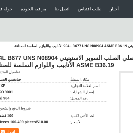
أخبار
طلب اقتباس
اتصل بنا
مراقبة الجودة
جولة ف
للصناعة
دعم مخصص صناعة الجهاز الأصلي الصلب السوبر الاستينيتي 7 UNS N08904
ASME B36.19 الأنابيب واللوازم السلسة للصناعة
تفاصيل المنتج
مكان المنشأ:
جيانغسو، الصي
اسم العلامة التجارية:
NXF
إصدار الشهادات:
SO 9001
رقم الموديل:
904 لتر
شروط الدفع والشحن
الحد الأدنى لكمية:
100 قطعة
الأسعار:
$10.00/pieces 100-499 pieces
اتصل