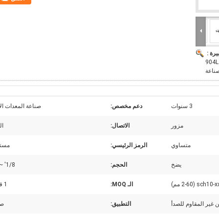
يرة :
904L B
صناعة
3 سنوات
دعم مخصص:
صناعة المعدات الأ
مزور
الاتصال:
ال
متساوي
الرمز الرئيسي:
مستد
يضخ
الحجم:
1/8' ~ 48"
sch10-xxs ( مم)
الـ MOQ:
1 قطعة
 غير المقاوم للصدأ
التطبيق:
صن