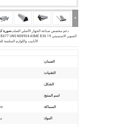
دعم مخصص صناعة الجهاز الأصلي الصلب
صورة كب
السوبر الاستينيتي 677 UNS N08904 ASME B36.19
الأنابيب واللوازم السلسة لل
الضمان:
التقنيات:
الشكل:
اسم المنتج:
السماكة:
2-60
المواد:
من