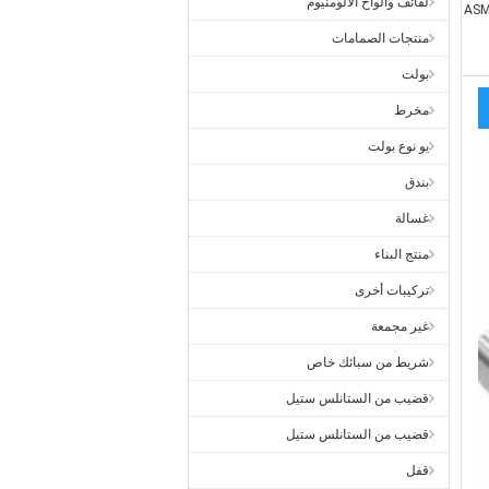
لفائف وألواح الألومنيوم
AS
منتجات الصمامات
بولت
مخرط
يو نوع بولت
بندق
غسالة
منتج البناء
تركيبات أخرى
غير مجمعة
شريط من سبائك خاص
قضيب من الستانلس ستيل
قضيب من الستانلس ستيل
قفل