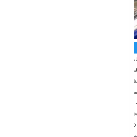
نابيب
لصدأ
ناعة
فضة
AS
ISO
شبي