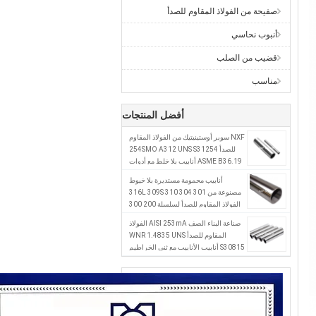
صفيحة من الفولاذ المقاوم للصدأ
أنبوب نحاسي
قضيب من الصلب
مناسب
أفضل المنتجات
NXF سوبر أوستينيتيك من الفولاذ المقاوم
للصدأ 254SMO A312 UNS S31254
ASME B36.19 أنابيب بلا خلط مع أدوات
صناعية متوافقة مع ASTM
أنابيب محمومة مستديرة بلا خيوط
مصنوعة من 301 304 316L 309S 310
الفولاذ المقاوم للصدأ لسلسلة 200 300
400 في مواصفات مخصصة
صناعة البناء الصف AISI 253mA الفولاذ
المقاوم للصدأ WNR 1.4835 UNS
S30815 أنابيب الأنابيب مع ثني الخراطيم
والخدمات