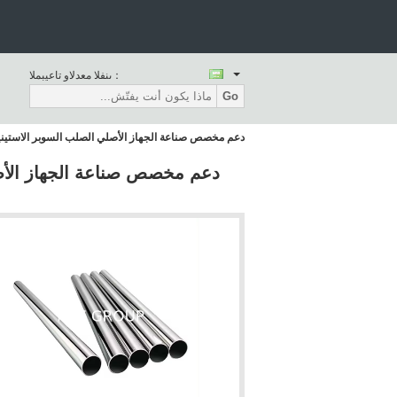
المبيعات والدعم الفنى：
Go
دعم مخصص صناعة الجهاز الأصلي الصلب السوبر الاستينيتي 904L B677 UNS N08904 ASME B36.19 الأنابيب واللوازم السلسة 