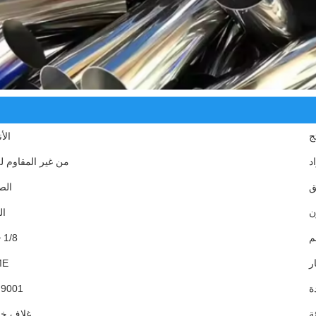
ج
الأ
د
من غير المقاوم ل
ق
الص
ن
ال
م
1/8 ~ 48
ر
ME
ة
 9001
ئة
غلاف خ