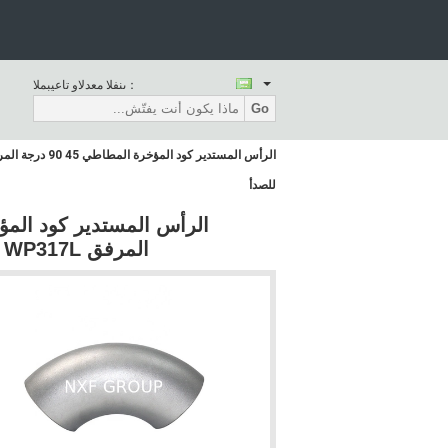
المبيعات والدعم الفنى：
Go
للصدأ
المرفق ASTM A403 WP317L الأدوات المصنوعة من الفولاذ المقاوم للصدأ