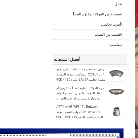
قفل
صفيحة من الفولاذ المقاوم للصدأ
أنبوب نحاسي
قضيب من الصلب
مناسب
أفضل المنتجات
الرأس المستدير حسب الطلب لون رموز
2205/2507 الدبلوكس الفولاذ المقاوم
للصدأ الحامية LR / SR الكوع 90D / 45D
التشغيل للصناعة
مواد الفولاذ المقاوم للصدأ / الكربون أو
السبائك الرؤوس المهبل الصفائح النهاية
مع مقاومة متساوية لدرجات الحرارة
القصوى
ASTM A403 WP317L Buttweld
Reducer 317L أدوات أنابيب الفولاذ
المقاوم للصدأ للعمق SCH5-SCHXXS
والاتصال باللحام