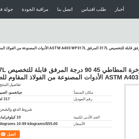
أخبار
طلب اقتباس
اتصل بنا
مراقبة الجودة
جولة ف
الرأس المستدير كود المؤخرة المطاطي 45 90 درجة المرفق قابلة للتخصيص 317L المرفق ASTM A403 WP317L الأدوات المصنوعة من 
الرأس المستدير كود المؤخرة الم
تفاصيل المنتج
مكان المنشأ:
جيانغسو، الصي
رقم الموديل:
317 لتر
شروط الدفع والشحن
الحد الأدنى لكمية:
10 كيلوغرامات
الأسعار:
$55.00/kilograms 10-99 kilograms
اتصل