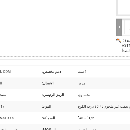
يرة :
31 المرفق ASTM A403
1 سنة
دعم مخصص:
، ODM
مزور
الاتصال:
ال
متساوي
الرمز الرئيسي:
مستد
المواد:
317 لت
1/2" ~ 48"
السماكة:
5-SCXXS
بعقب ملحومة
الـ MOQ:
حاسب شخصي