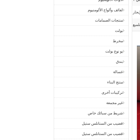
لفائف وألواح الألومنيوم
بحار
منتجات الصمامات
تلميع
بولت
مخرط
يو نوع بولت
بندق
غسالة
منتج البناء
تركيبات أخرى
غير مجمعة
شريط من سبائك خاص
قضيب من الستانلس ستيل
قضيب من الستانلس ستيل