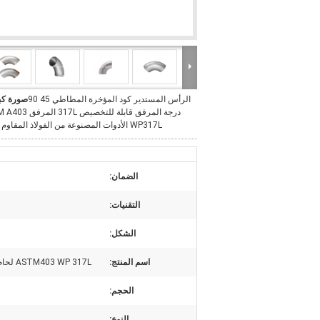
الرأس المستدير كود المؤخرة المطاطي 45 90
صورة كب
درجة المرفق قابلة للتخصيص 7L
WP317L الأدوات المصنوعة من الفولاذ المقاوم للصدأ
الضمان:
التقنيات:
الشكل:
اسم المنتج:
ASTM403 WP 317L لحام بعقب غير ملحوم 45 90 درجة الكوع
الحجم:
النوع: