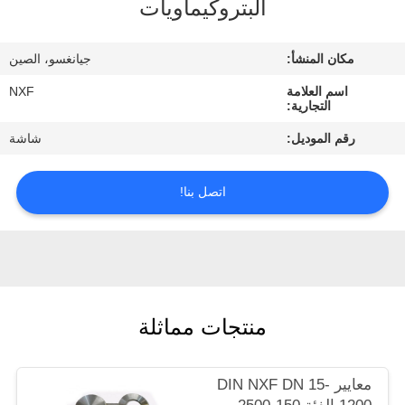
البتروكيماويات
الجودة
مكان المنشأ:
جيانغسو، الصين
اتصل
اسم العلامة
NXF
بنا
التجارية:
رقم الموديل:
شاشة
أخبار
اتصل بنا!
اطلب
اقتباس
خريطة
منتجات مماثلة
الموقع
معايير DIN NXF DN 15-
سياسة