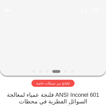
XiFei
(SuZhou)
Business
Co.,Ltd).
All
Rights
Reserved.
Developed
المنزل
by
ECER
المنتجات
عنّا
جولة
في
فليانج من سبيكات خاصة
المصنع
ANSI Inconel 601 فلنجة عمياء لمعالجة
مراقبة
السوائل الفطرية في محطات