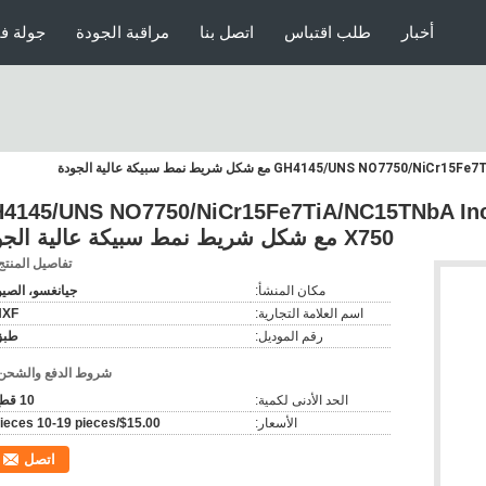
أخبار
طلب اقتباس
اتصل بنا
مراقبة الجودة
جولة ف
لنيكل الصناعية 145/UNS NO7750/NiCr15Fe7TiA/NC15TNbA Inconel
X750 مع شكل شريط نمط سبيكة عالية الجودة
تفاصيل المنتج
مكان المنشأ:
جيانغسو، الصي
اسم العلامة التجارية:
NXF
رقم الموديل:
طبق
شروط الدفع والشحن
الحد الأدنى لكمية:
10 قطع
الأسعار:
$15.00/pieces 10-19 pieces
اتصل