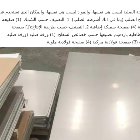
الصفيحة الصلبة ليست هي نفسها.تصنيف ألواح الصلب (بما في ذلك أشرطة الصلب): 1. التصنيف حسب السُمك: (1) صفيحة 
رقيقة (2) صفيحة متوسطة (3) صفيحة سميكة (4) صفيحة سميكة إضافية 2. التصنيف حسب طريقة الإنتاج:(1) صفيحة 
فولاذية مطاطية ساخنة (2) صفيحة فولاذية مطاطية باردةيتم تصنيفها حسب خصائص السطح: (1) ورقة صلبة (ورقة صلبة 