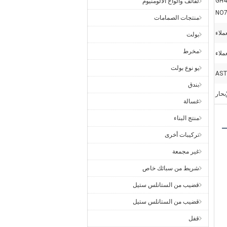
GH4
لفائف وألواح الألومنيوم
NO7
منتجات الصمامات
لاء
بولت
مخرط
لاء
يو نوع بولت
AST
بندق
بحار
غسالة
منتج البناء
تركيبات أخرى
غير مجمعة
شريط من سبائك خاص
ومة جيدة للاسترخاء تحت 540 
قضيب من الستانلس ستيل
قضيب من الستانلس ستيل
قفل