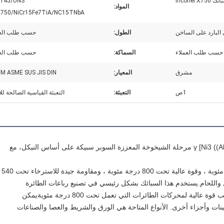
Inconel X
145/UNS
المواد:
750/NiCr15Fe7TiA/NC15TNbA
البارد على الساخن
الطول:
حسب طلب العم
حسب طلب العملاء
السماكة:
حسب طلب العم
مشرق
المعيار:
M ASME SUS JIS DIN
1ص
التعبئة:
التعبئة القياسية الصالحة للإ
سبيكة Inconel X-750 هي أساسا γ [Ni3 ((Al، Ti، Nb) ] مرحلة الشيخوخة المعززة السوبر سبيكة على أساس النيكل، مع 
المقاومة والمقاومة للاكسدة تحت 980 درجة مئوية ، وقوة عالية تحت 800 درجة مئوية ، ومقا
درجة مئوية. كما أن لديها قابلية جيدة للتشكيل واللحام.يستخدم هذا السبائك بشكل رئيسي في تصنيع رباعات الطائرة 
والرباعات المدارية المقاومة للاسترخاء وتتطلب قوة عالية لمحركات الطائرات التي تعمل تحت 800 درجة مئويةيمكن 
استخدامه أيضًا لتصنيع شفرات توربينات التوربينات وأجزاء أخرى. الأنواع المتاحة هي الورق والشريط والعصا والصناعات 