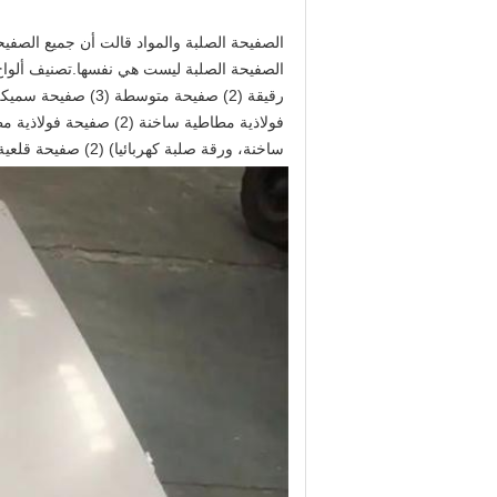
ساخنة، ورقة صلبة كهربائيا) (2) صفيحة قلعية (3) صفيحة فولاذية مركبة (4) صفيحة فولاذية ملونة