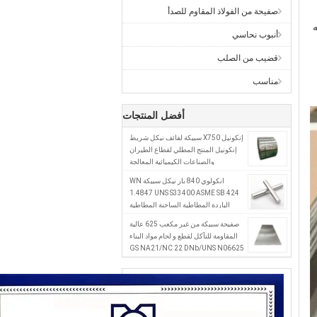
صفيحة من الفولاذ المقاوم للصدأ
الصفيحة الصلبة والمواد قالت أن جميع الصفيحة الصلبة ليست هي نفسها، والمواد ليست هي نفسها، والمكان الذي تستخدم فيه 
أنبوب نحاسي
قضيب من الصلب
مناسب
أفضل المنتجات
إنكونيل X750 سبيكة لفائف نيكل شريط
إنكونيل المنتج المطلي لقطاع الطيران
والصناعات الكيميائية المعالجة
انكولوي 840 بار نيكل سبيكة WN
1.4847 UNS S33400 ASME SB 424
الباردة المطاطية الساخنة المطاطية
المنتج مع القوة النهائية 515MPa
صفيحة سبيكة من غير مكعب 625 عالية
المقاومة للتآكل لقطع و لحام مواد البناء
GS NA21/NC 22 DNb/UNS N06625