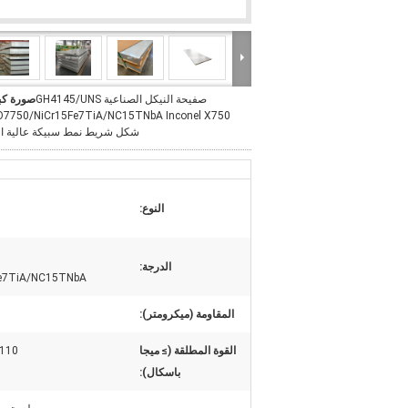
صفيحة النيكل الصناعية GH4145/UNS
صورة كب
شكل شريط نمط سبيكة عالية ال
النوع:
الدرجة:
e7TiA/NC15TNbA
المقاومة (ميكرومتر):
القوة المطلقة (≥ ميجا
890-1110
باسكال):