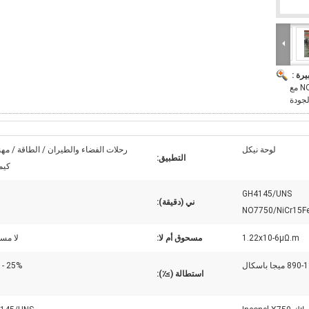
يرة :
NO7750/NiCr15Fe7TiA/NC15TNbA Inconel X750 مع
جودة
لوحة نيكل
رحلات الفضاء والطيران / الطاقة / م
التطبيق:
كيم
GH4145/UNS
ني (دقيقة):
NO7750/NiCr15F
1.22x10-6μΩ.m
مسحوق أم لا:
لا مس
 ميجا باسكال
25% - 30%
استطالة (≥٪):