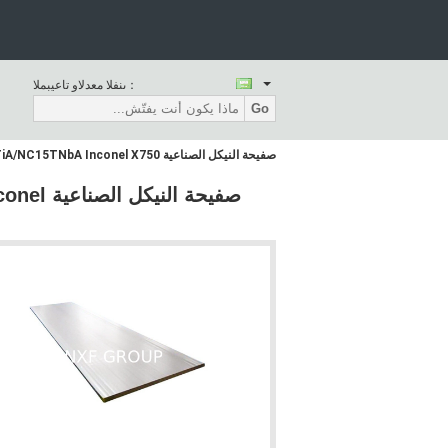
المبيعات والدعم الفنى：
Go
صفيحة النيكل الصناعية GH4145/UNS NO7750/NiCr15Fe7TiA/NC15TNbA Inconel X750 مع شكل شريط نمط سبيكة عالية الجودة
صفيحة ا